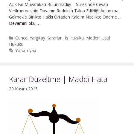
Açık Bir Muvafakati Bulunmadığı – Süresinde Cevap
Verilmemesinin Davanın Reddinin Talep Edildiği Anlamına
Gelmekle Birlikte Hakkı Ortadan Kaldırır Nitelikte Ödeme …
İşe
Devamını oku…
İade
|
Kategoriler
Güncel Yargıtay Kararları
,
İş Hukuku
,
Medeni Usul
İki
Hukuku
Haftalık
Yorum yap
Süre
İçerisinde
Cevap
Dilekçesi
Karar Düzeltme | Maddi Hata
Sunmama
20 Kasım 2015