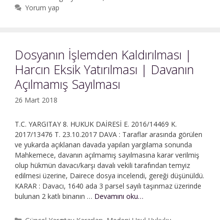
|
Yorum yap
Dosyanın
Yenilendikten
Sonra
Takipsiz
Dosyanın İşlemden Kaldırılması |
Bırakılması
Harcın Eksik Yatırılması | Davanın
|
Davanın
Açılmamış Sayılması
Açılmamış
Sayılması
26 Mart 2018
T.C. YARGITAY 8. HUKUK DAİRESİ E. 2016/14469 K.
2017/13476 T. 23.10.2017 DAVA : Taraflar arasında görülen
ve yukarda açıklanan davada yapılan yargılama sonunda
Mahkemece, davanın açılmamış sayılmasına karar verilmiş
olup hükmün davacı/karşı davalı vekili tarafından temyiz
edilmesi üzerine, Dairece dosya incelendi, gereği düşünüldü.
KARAR : Davacı, 1640 ada 3 parsel sayılı taşınmaz üzerinde
Dosyanın
bulunan 2 katlı binanın …
Devamını oku…
İşlemden
Kaldırılması
Kategoriler