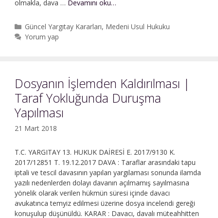
Dosyanın
olmakla, dava …
Devamını oku…
İşlemden
Kaldırılması
Kategoriler
Güncel Yargıtay Kararları
,
Medeni Usul Hukuku
|
Yorum yap
Davanın
Açılmamış
Sayılması
|
Dosyanın İşlemden Kaldırılması |
Hukuki
Taraf Yokluğunda Duruşma
Dinlenilme
Hakkı
Yapılması
21 Mart 2018
T.C. YARGITAY 13. HUKUK DAİRESİ E. 2017/9130 K.
2017/12851 T. 19.12.2017 DAVA : Taraflar arasındaki tapu
iptali ve tescil davasının yapılan yargılaması sonunda ilamda
yazılı nedenlerden dolayı davanın açılmamış sayılmasına
yönelik olarak verilen hükmün süresi içinde davacı
avukatınca temyiz edilmesi üzerine dosya incelendi gereği
konuşulup düşünüldü. KARAR : Davacı, davalı müteahhitten