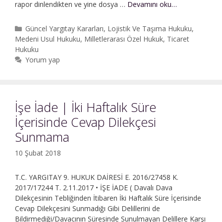
İtirazın
rapor dinlendikten ve yine dosya …
Devamını oku…
İptali
Davası
Kategoriler
Güncel Yargıtay Kararları
,
Lojistik Ve Taşıma Hukuku
,
|
Medeni Usul Hukuku
,
Milletlerarası Özel Hukuk
,
Ticaret
CMR
Hukuku
Belgesinin
Yorum yap
Resmi
Tercümesi
İşe İade | İki Haftalık Süre
İçerisinde Cevap Dilekçesi
Sunmama
10 Şubat 2018
T.C. YARGITAY 9. HUKUK DAİRESİ E. 2016/27458 K.
2017/17244 T. 2.11.2017 • İŞE İADE ( Davalı Dava
Dilekçesinin Tebliğinden İtibaren İki Haftalık Süre İçerisinde
Cevap Dilekçesini Sunmadığı Gibi Delillerini de
Bildirmediği/Davacının Süresinde Sunulmayan Delillere Karşı