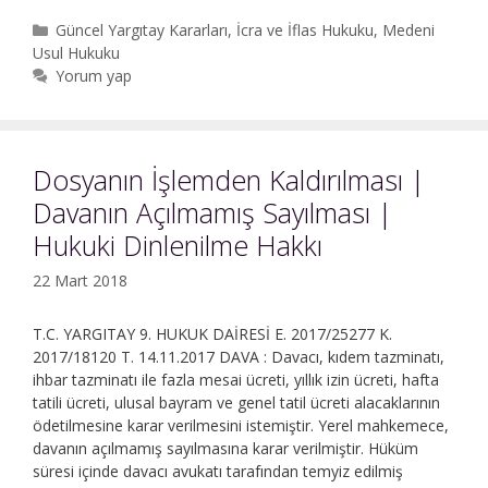
Kaldırılması
Kategoriler
Güncel Yargıtay Kararları
,
İcra ve İflas Hukuku
,
Medeni
|
Usul Hukuku
Borçlunun
Yorum yap
İcra
Müdürlüğünün
Yetkisine
Yönelik
Dosyanın İşlemden Kaldırılması |
İtirazı
Davanın Açılmamış Sayılması |
Hukuki Dinlenilme Hakkı
22 Mart 2018
T.C. YARGITAY 9. HUKUK DAİRESİ E. 2017/25277 K.
2017/18120 T. 14.11.2017 DAVA : Davacı, kıdem tazminatı,
ihbar tazminatı ile fazla mesai ücreti, yıllık izin ücreti, hafta
tatili ücreti, ulusal bayram ve genel tatil ücreti alacaklarının
ödetilmesine karar verilmesini istemiştir. Yerel mahkemece,
davanın açılmamış sayılmasına karar verilmiştir. Hüküm
süresi içinde davacı avukatı tarafından temyiz edilmiş