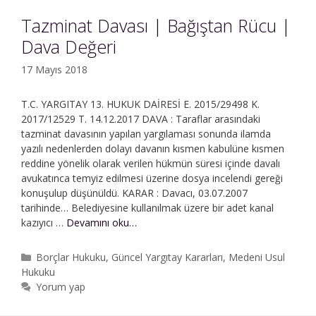
Tazminat Davası | Bağıştan Rücu |
Dava Değeri
17 Mayıs 2018
T.C. YARGITAY 13. HUKUK DAİRESİ E. 2015/29498 K.
2017/12529 T. 14.12.2017 DAVA : Taraflar arasındaki
tazminat davasının yapılan yargılaması sonunda ilamda
yazılı nedenlerden dolayı davanın kısmen kabulüne kısmen
reddine yönelik olarak verilen hükmün süresi içinde davalı
avukatınca temyiz edilmesi üzerine dosya incelendi gereği
konuşulup düşünüldü. KARAR : Davacı, 03.07.2007
tarihinde… Belediyesine kullanılmak üzere bir adet kanal
Tazminat
kazıyıcı …
Devamını oku…
Davası
|
Kategoriler
Borçlar Hukuku
,
Güncel Yargıtay Kararları
,
Medeni Usul
Bağıştan
Hukuku
Rücu
Yorum yap
|
Dava