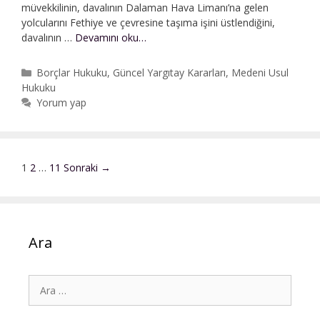
müvekkilinin, davalının Dalaman Hava Limanı’na gelen
yolcularını Fethiye ve çevresine taşıma işini üstlendiğini,
Sözleşmenin
davalının …
Devamını oku…
Haksız
Feshinden
Kategoriler
Borçlar Hukuku
,
Güncel Yargıtay Kararları
,
Medeni Usul
Doğan
Hukuku
Alacak
Yorum yap
Davası
|
Yetki
Yazı
1
2
…
11
Sonraki →
dolaşımı
Ara
için
ara