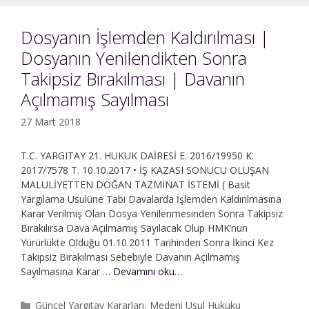
Değeri
Dosyanın İşlemden Kaldırılması |
Dosyanın Yenilendikten Sonra
Takipsiz Bırakılması | Davanın
Açılmamış Sayılması
27 Mart 2018
T.C. YARGITAY 21. HUKUK DAİRESİ E. 2016/19950 K.
2017/7578 T. 10.10.2017 • İŞ KAZASI SONUCU OLUŞAN
MALULİYETTEN DOĞAN TAZMİNAT İSTEMİ ( Basit
Yargılama Usulüne Tabi Davalarda İşlemden Kaldırılmasına
Karar Verilmiş Olan Dosya Yenilenmesinden Sonra Takipsiz
Bırakılırsa Dava Açılmamış Sayılacak Olup HMK’nun
Yürürlükte Olduğu 01.10.2011 Tarihinden Sonra İkinci Kez
Takipsiz Bırakılması Sebebiyle Davanın Açılmamış
Dosyanın
Sayılmasına Karar …
Devamını oku…
İşlemden
Kaldırılması
Kategoriler
Güncel Yargıtay Kararları
,
Medeni Usul Hukuku