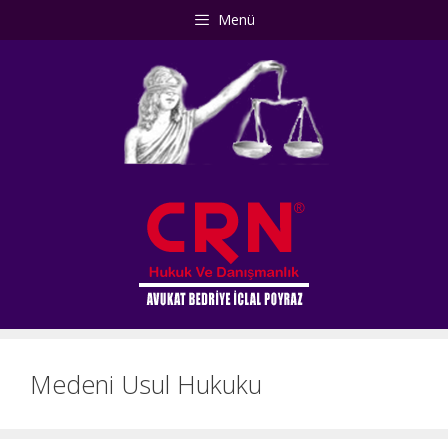
İçeriğe
Menü
atla
Medeni Usul Hukuku