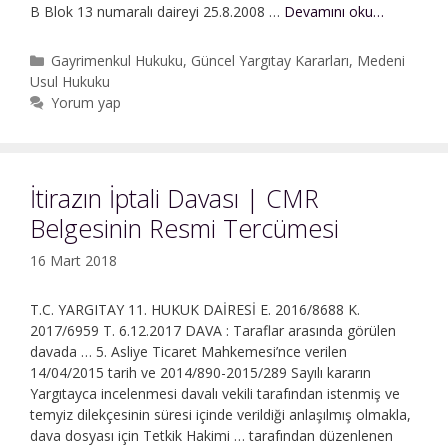
Dosyanın
B Blok 13 numaralı daireyi 25.8.2008 …
Devamını oku…
İşlemden
Kaldırılma
Kategoriler
Gayrimenkul Hukuku
,
Güncel Yargıtay Kararları
,
Medeni
|
Usul Hukuku
Taraf
Yorum yap
Yokluğun
Duruşma
Yapılması
İtirazın İptali Davası | CMR
Belgesinin Resmi Tercümesi
16 Mart 2018
T.C. YARGITAY 11. HUKUK DAİRESİ E. 2016/8688 K.
2017/6959 T. 6.12.2017 DAVA : Taraflar arasında görülen
davada … 5. Asliye Ticaret Mahkemesi’nce verilen
14/04/2015 tarih ve 2014/890-2015/289 Sayılı kararın
Yargıtayca incelenmesi davalı vekili tarafından istenmiş ve
temyiz dilekçesinin süresi içinde verildiği anlaşılmış olmakla,
dava dosyası için Tetkik Hakimi … tarafından düzenlenen