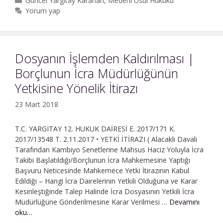
Güncel Yargıtay Kararları
,
Medeni Usul Hukuku
|
Yorum yap
Harcın
Eksik
Yatırılması
|
Dosyanın İşlemden Kaldırılması |
Davanın
Borçlunun İcra Müdürlüğünün
Açılmamış
Sayılması
Yetkisine Yönelik İtirazı
23 Mart 2018
T.C. YARGITAY 12. HUKUK DAİRESİ E. 2017/171 K.
2017/13548 T. 2.11.2017 • YETKİ İTİRAZI ( Alacaklı Davalı
Tarafından Kambiyo Senetlerine Mahsus Haciz Yoluyla İcra
Takibi Başlatıldığı/Borçlunun İcra Mahkemesine Yaptığı
Başvuru Neticesinde Mahkemece Yetki İtirazının Kabul
Edildiği – Hangi İcra Dairelerinin Yetkili Olduğuna ve Karar
Kesinleştiğinde Talep Halinde İcra Dosyasının Yetkili İcra
Müdürlüğüne Gönderilmesine Karar Verilmesi …
Devamını
Dosyanın
oku…
İşlemden