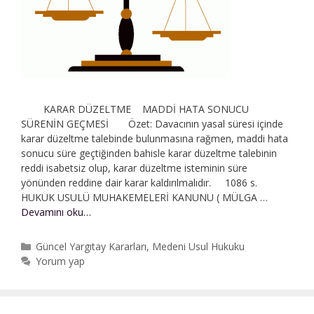
KARAR DÜZELTME MADDİ HATA SONUCU
SÜRENİN GEÇMESİ Özet: Davacının yasal süresi içinde
karar düzeltme talebinde bulunmasına rağmen, maddi hata
sonucu süre geçtiğinden bahisle karar düzeltme talebinin
reddi isabetsiz olup, karar düzeltme isteminin süre
yönünden reddine dair karar kaldırılmalıdır. 1086 s.
HUKUK USULÜ MUHAKEMELERİ KANUNU ( MÜLGA …
Karar
Devamını oku…
Düzeltme
|
Kategoriler
Güncel Yargıtay Kararları
,
Medeni Usul Hukuku
Maddi
Yorum yap
Hata