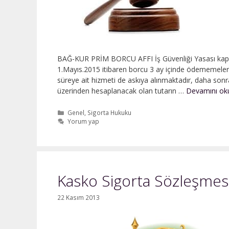
BAĞ-KUR PRİM BORCU AFFI İş Güvenliği Yasası kapsam
1.Mayıs.2015 itibaren borcu 3 ay içinde ödememeleri
süreye ait hizmeti de askıya alınmaktadır, daha son
üzerinden hesaplanacak olan tutarın …
Devamını o
Kategoriler
Genel
,
Sigorta Hukuku
Yorum yap
Kasko Sigorta Sözleşmes
22 Kasım 2013