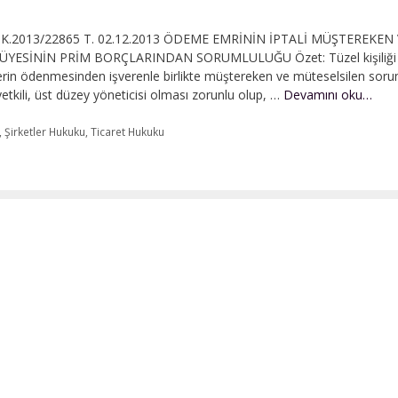
4 K.2013/22865 T. 02.12.2013 ÖDEME EMRİNİN İPTALİ MÜŞTEREKEN
SİNİN PRİM BORÇLARINDAN SORUMLULUĞU Özet: Tüzel kişiliği
mlerin ödenmesinden işverenle birlikte müştereken ve müteselsilen sor
Ano
etkili, üst düzey yöneticisi olması zorunlu olup, …
Devamını oku…
Şirke
|
,
Şirketler Hukuku
,
Ticaret Hukuku
Yön
Kuru
Üyes
Soru
|
Ano
Şirke
Prim
Bor