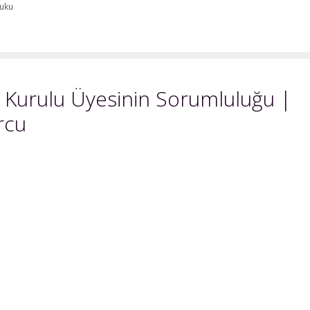
Nedeniyle
uku
Maddi
Tazminat
 Kurulu Üyesinin Sorumluluğu |
rcu