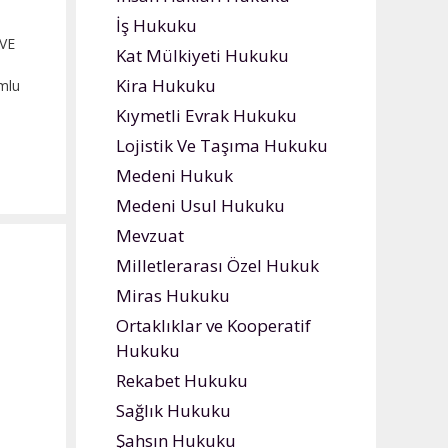
İş Hukuku
 VE
Kat Mülkiyeti Hukuku
Kira Hukuku
umlu
nim
Kıymetli Evrak Hukuku
t
Lojistik Ve Taşıma Hukuku
etim
Medeni Hukuk
lu
Medeni Usul Hukuku
inin
mluluğu
Mevzuat
Milletlerarası Özel Hukuk
nim
Miras Hukuku
tin
Ortaklıklar ve Kooperatif
cu
Hukuku
Rekabet Hukuku
Sağlık Hukuku
Şahsın Hukuku