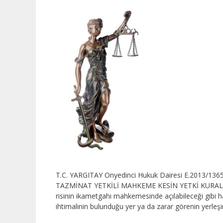
T.C. YARGITAY Onyedinci Hukuk Dairesi E.2013/1
TAZMİNAT YETKİLİ MAHKEME KESİN YETKİ KURALI SEÇİ
risinin ikametgahı mahkemesinde açılabileceği gibi h
ihtimalinin bulunduğu yer ya da zarar görenin yerl