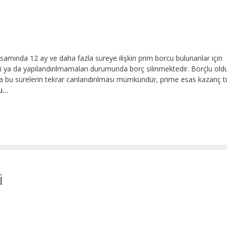
ında 12 ay ve daha fazla süreye ilişkin prim borcu bulunanlar için
 ya da yapılandırılmamaları durumunda borç silinmektedir. Borçlu old
ra bu sürelerin tekrar canlandırılması mümkündür, prime esas kazanç t
Bağ-
ku…
kur
Prim
Borcu
Affı
i