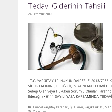
Tedavi Giderinin Tahsili
24 Temmuz 2013
T.C. YARGITAY 10. HUKUK DAİRESİ E. 2013/7056 
SİGORTALININ ÇOCUĞU İÇİN YAPILAN TEDAVİ GİDERİ (
Sebep Olan veya Hukuken Sorumlu Olanlar Tarafınd
Edeceği ) • 6111 SAYILI YASA KAPSAMINDA TEDAV
Kategoriler
Güncel Yargıtay Kararları
,
İş Hukuku
,
Sağlık Hukuku
,
Sigo
Yorum yap