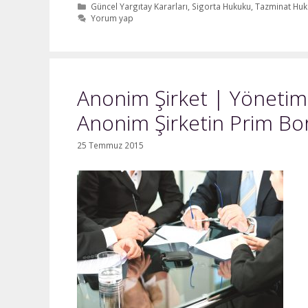
Kategoriler
Güncel Yargıtay Kararları
,
Sigorta Hukuku
,
Tazminat Huk
Yorum yap
Anonim Şirket | Yönetim
Anonim Şirketin Prim Bo
25 Temmuz 2015