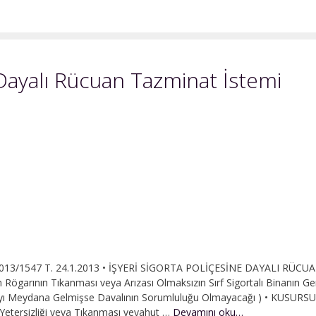
 Dayalı Rücuan Tazminat İstemi
 2013/1547 T. 24.1.2013 • İŞYERİ SİGORTA POLİÇESİNE DAYALI RÜCU
ögarının Tıkanması veya Arızası Olmaksızın Sırf Sigortalı Binanın Ge
ayı Meydana Gelmişse Davalının Sorumluluğu Olmayacağı ) • KUSURS
İşyeri
tersizliği veya Tıkanması veyahut …
Devamını oku…