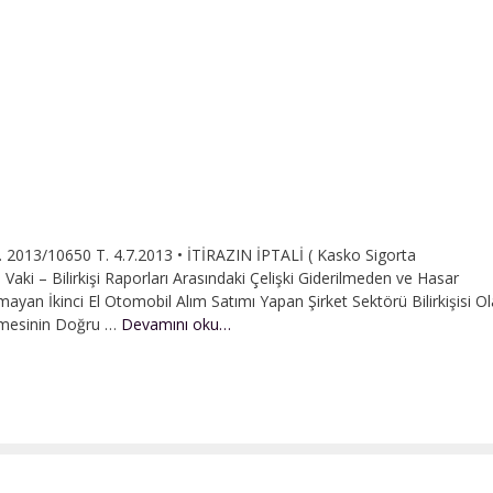
2013/10650 T. 4.7.2013 • İTİRAZIN İPTALİ ( Kasko Sigorta
ki – Bilirkişi Raporları Arasındaki Çelişki Giderilmeden ve Hasar
yan İkinci El Otomobil Alım Satımı Yapan Şirket Sektörü Bilirkişisi O
Kasko
ilmesinin Doğru …
Devamını oku…
Sigorta
Sözleşmesi