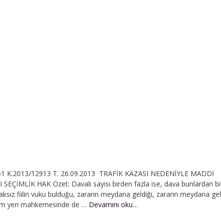
3651 K.2013/12913 T. 26.09.2013 TRAFİK KAZASI NEDENİYLE MADDİ
MLİK HAK Özet: Davalı sayısı birden fazla ise, dava bunlardan bi
aksız fiilin vuku bulduğu, zararın meydana geldiği, zararın meydana g
Trafik
eşim yeri mah­kemesinde de …
Devamını oku…
Kazası