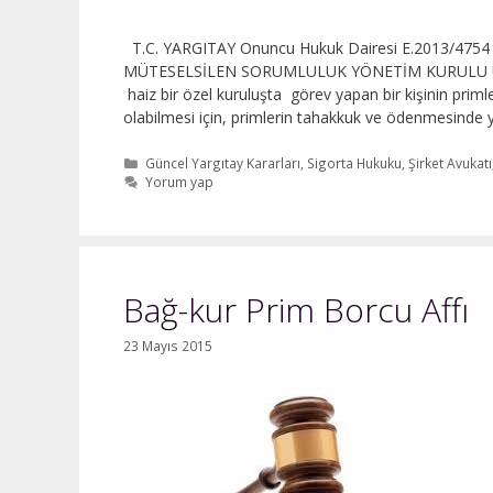
T.C. YARGITAY Onuncu Hukuk Dairesi E.2013/475
MÜTESELSİLEN SORUMLULUK YÖNETİM KURULU ÜYE
haiz bir özel kuruluşta görev yapan bir kişinin pri
olabilmesi için, primlerin tahakkuk ve ödenmesinde y
Kategoriler
Güncel Yargıtay Kararları
,
Sigorta Hukuku
,
Şirket Avukatı
Yorum yap
Bağ-kur Prim Borcu Affı
23 Mayıs 2015