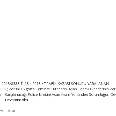
K. 2013/8383 T. 18.4.2013 • TRAFİK KAZASI SONUCU YARALANAN
 Zorunlu Sigorta Teminat Tutarlarını Aşan Tedavi Giderlerinin Zar
an Karşılanacağı Poliçe Limitini Aşan Kısım Yönünden Sorumluğun D
Tedavi
İ …
Devamını oku…
Giderinin
Tahsili
rta Hukuku