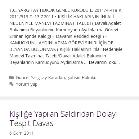
T.C. YARGITAY HUKUK GENEL KURULU E. 2011/4-418 K.
2011/513 T. 13.7.2011 • KİŞİLİK HAKLARININ İHLALİ
NEDENİYLE MANEVİ TAZMİNAT TALEBİ ( Davalı Adalet
Bakanının Beyanlarının Kamuoyunu Aydınlatma Görevi
Sınırları İçinde Kaldığı – Davanın Reddedileceği ) •
KAMUOYUNU AYDINLATMA GÖREVİ SINIRI İÇİNDE
BEYANDA BULUNMAK ( Kişilik Haklarının İhlali Nedeniyle
Manevi Tazminat Talebi/Davalı Adalet Bakanının
Kişilik
Beyanlarının Kamuoyunu Aydınlatma …
Devamını oku…
Haklarının
İhlali
Kategoriler
Güncel Yargıtay Kararları
,
Şahsın Hukuku
Nedeniyl
Yorum yap
Manevi
Tazminat
Kişiliğe Yapılan Saldırıdan Dolayı
Tespit Davası
6 Ekim 2011