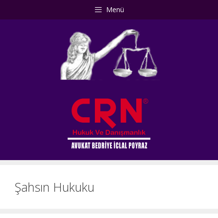
İçeriğe
Menü
atla
Şahsın Hukuku