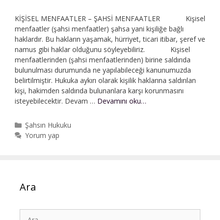
KİŞİSEL MENFAATLER – ŞAHSİ MENFAATLER Kişisel
menfaatler (şahsi menfaatler) şahsa yani kişiliğe bağlı
haklardır. Bu hakların yaşamak, hürriyet, ticari itibar, şeref ve
namus gibi haklar olduğunu söyleyebiliriz. Kişisel
menfaatlerinden (şahsi menfaatlerinden) birine saldırıda
bulunulması durumunda ne yapılabileceği kanunumuzda
belirtilmiştir. Hukuka aykırı olarak kişilik haklarına saldırılan
kişi, hakimden saldırıda bulunanlara karşı korunmasını
Kişisel
isteyebilecektir. Devam …
Devamını oku…
Menfaatler
–
Kategoriler
Şahsın Hukuku
Şahsi
Yorum yap
Menfaatler
|
Av.Bedriye
İclal
Poyraz
Ara
için