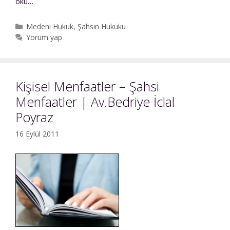
Kişiliğe
oku…
Yapılan
Saldırıdan
Kategoriler
Medeni Hukuk
,
Şahsın Hukuku
Dolayı
Yorum yap
Tespit
Davası
Kişisel Menfaatler – Şahsi
Menfaatler | Av.Bedriye İclal
Poyraz
16 Eylül 2011