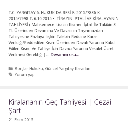
T.C. YARGITAY 6. HUKUK DAİRESİ E. 2015/7836 K.
2015/7998 T. 6.10.2015 • İTİRAZIN İPTALİ VE KİRALAYANIN
TAHLİYESİ ( Mahkemece İtirazın Kısmen İptali İle Takibin 3
TL Üzerinden Devamına Ve Davalının Taşınmazdan
Tahliyesine Fazlaya İlişkin Talebin Reddine Karar
Verildiği/Reddedilen Kısım Üzerinden Davalı Yararına Kabul
Edilen Kısım Ve Tahliye İçin Davacı Yararına Vekalet Ücreti
İtirazın
Verilmesi Gerektiği ) …
Devamını oku…
İptali
|
Kategoriler
Borçlar Hukuku
,
Güncel Yargıtay Kararları
Kiralananın
Yorum yap
Tahliyesi
|
Tahliye
Davası
Kiralananın Geç Tahliyesi | Cezai
Şart
21 Ekim 2015