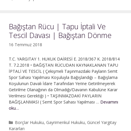
Olmayan
Kiracı
Bakımından
Muacceliyet
Bağıştan Rücu | Tapu İptali Ve
Şartı
Tescil Davası | Bağıştan Dönme
|
Alacak
16 Temmuz 2018
Davası
T.C. YARGITAY 1. HUKUK DAİRESİ E. 2018/367 K. 2018/814
T. 7.2.2018 • BAĞIŞTAN RÜCUDAN KAYNAKLANAN TAPU
İPTALİ VE TESCİL ( Çekişmeli Taşınmazdaki Payların Semt
Spor Sahası Yapılması Koşuluyla Bağışlandığı – Bağışlama
Koşulunun Davalı İdare Tarafından Yerine Getirilmeyerek
Getirilme Olanağının da Olmadığı/Davanın Kabulüne Karar
Verilmesi Gerektiği ) • TAŞINMAZDAKİ PAYLARIN
BAĞIŞLANMASI ( Semt Spor Sahası Yapılması …
Devamını
Bağıştan
oku…
Rücu
|
Kategoriler
Borçlar Hukuku
,
Gayrimenkul Hukuku
,
Güncel Yargıtay
Tapu
Kararları