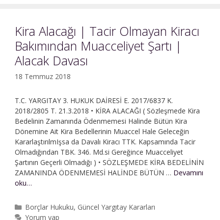
Belgede
Sahtecilik
|
Kira Alacağı | Tacir Olmayan Kiracı
Manevi
Bakımından Muacceliyet Şartı |
Tazminat
Alacak Davası
18 Temmuz 2018
T.C. YARGITAY 3. HUKUK DAİRESİ E. 2017/6837 K.
2018/2805 T. 21.3.2018 • KİRA ALACAĞI ( Sözleşmede Kira
Bedelinin Zamanında Ödenmemesi Halinde Bütün Kira
Dönemine Ait Kira Bedellerinin Muaccel Hale Geleceğin
KararlaştırılmIşsa da Davalı Kiracı TTK. Kapsamında Tacir
Olmadığından TBK. 346. Md.si Gereğince Muacceliyet
Şartının Geçerli Olmadığı ) • SÖZLEŞMEDE KİRA BEDELİNİN
ZAMANINDA ÖDENMEMESİ HALİNDE BÜTÜN …
Devamını
Kira
oku…
Alacağı
|
Kategoriler
Borçlar Hukuku
,
Güncel Yargıtay Kararları
Tacir
Yorum yap