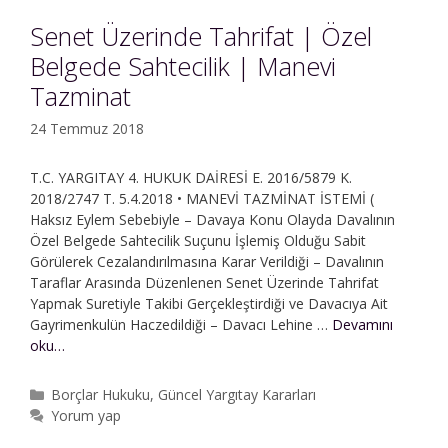
Senet Üzerinde Tahrifat | Özel
Belgede Sahtecilik | Manevi
Tazminat
24 Temmuz 2018
T.C. YARGITAY 4. HUKUK DAİRESİ E. 2016/5879 K.
2018/2747 T. 5.4.2018 • MANEVİ TAZMİNAT İSTEMİ (
Haksız Eylem Sebebiyle – Davaya Konu Olayda Davalının
Özel Belgede Sahtecilik Suçunu İşlemiş Olduğu Sabit
Görülerek Cezalandırılmasına Karar Verildiği – Davalının
Taraflar Arasında Düzenlenen Senet Üzerinde Tahrifat
Yapmak Suretiyle Takibi Gerçekleştirdiği ve Davacıya Ait
Gayrimenkulün Haczedildiği – Davacı Lehine …
Devamını
Senet
oku…
Üzerinde
Tahrifat
Kategoriler
Borçlar Hukuku
,
Güncel Yargıtay Kararları
|
Yorum yap
Özel