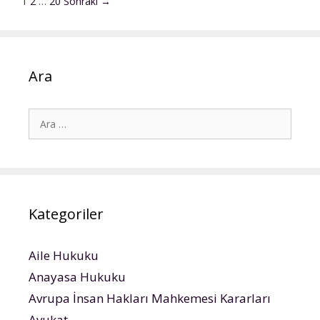
Yazı
1
2
…
20
Sonraki →
Limited
dolaşımı
Şirket
Ara
için
ara
Kategoriler
Aile Hukuku
Anayasa Hukuku
Avrupa İnsan Hakları Mahkemesi Kararları
Avukat