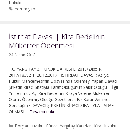
Bağıştan
Hukuku
Rücu
Yorum yap
|
Dava
Değeri
İstirdat Davası | Kira Bedelinin
Mükerrer Ödenmesi
24 Nisan 2018
T.C. YARGITAY 3. HUKUK DAİRESİ E. 2017/2465 K.
2017/18392 T. 28.12.2017 • İSTİRDAT DAVASI ( Asliye
Hukuk Mahkemesi’nin Dosyasında Ödemeyi Yapan Davacı
Şirketin Kiracı Sıfatıyla Taraf Olduğunun Sabit Olduğu – İlgili
Yıl Temmuz Ayı Kira Bedelinin Kiraya Verene Mükerrer
Olarak Ödenmiş Olduğu Gözetilerek Bir Karar Verilmesi
Gerektiği ) • DAVACI ŞİRKETİN KİRACI SIFATIYLA TARAF
İstirdat
OLMASI …
Devamını oku…
Davası
|
Kategoriler
Borçlar Hukuku
,
Güncel Yargıtay Kararları
,
Kira Hukuku
Kira