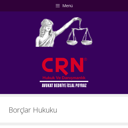
İçeriğe
Menü
atla
Borçlar Hukuku