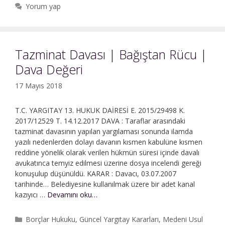
İptali
Yorum yap
Ve
Tescil
Davası
|
Tazminat Davası | Bağıştan Rücu |
Bağıştan
Dava Değeri
Dönme
17 Mayıs 2018
T.C. YARGITAY 13. HUKUK DAİRESİ E. 2015/29498 K.
2017/12529 T. 14.12.2017 DAVA : Taraflar arasındaki
tazminat davasının yapılan yargılaması sonunda ilamda
yazılı nedenlerden dolayı davanın kısmen kabulüne kısmen
reddine yönelik olarak verilen hükmün süresi içinde davalı
avukatınca temyiz edilmesi üzerine dosya incelendi gereği
konuşulup düşünüldü. KARAR : Davacı, 03.07.2007
tarihinde… Belediyesine kullanılmak üzere bir adet kanal
Tazminat
kazıyıcı …
Devamını oku…
Davası
|
Kategoriler
Borçlar Hukuku
,
Güncel Yargıtay Kararları
,
Medeni Usul