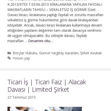
K.2013/9733 T.03.06.2013 KİRALANANA YAPILAN FAYDALI
MASRAFLARIN TAHSİLİ – VEKALETSİZ İŞ GÖRME Özet:
Davacı kiracı, kiralanana yaptığı faydalı ve zorunlu masrafları
vekaletsiz iş görme hükümlerine göre davalı kiralayandan
isteyebilir. Ancak, davacı kiracı kiralananı kullanmaya devam
ettiğinden yapıların değerinin tam olarak davacıya verilmesi
de uygun olmayacaktır. Bu sebeple davacı, faydalı
Kiralanana
masrafları …
Devamını oku…
Yapılan
Faydalı
Kategoriler
Borçlar Hukuku
,
Güncel Yargıtay Kararları
,
Şirket Avukatı
Masrafların
Yorum yap
Tahsili
Ticari İş | Ticari Faiz | Alacak
Davası | Limited Şirket
27 Temmuz 2015