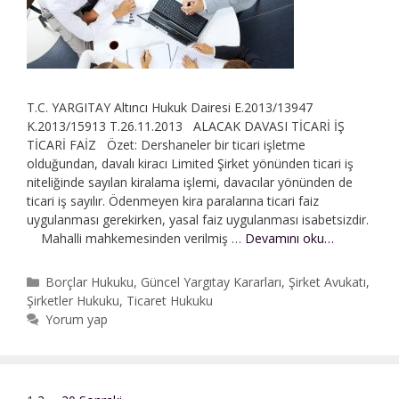
T.C. YARGITAY Altıncı Hukuk Dairesi E.2013/13947
K.2013/15913 T.26.11.2013 ALACAK DAVASI TİCARİ İŞ
TİCARİ FAİZ Özet: Dershaneler bir ticari işletme
olduğundan, davalı kiracı Limited Şirket yönünden ticari iş
niteliğinde sayılan kira­lama işlemi, davacılar yönünden de
ticari iş sayılır. Ödenmeyen kira paralarına ticari faiz
uygulanması gerekirken, yasal faiz uygulanması isabetsizdir.
Ticari
Mahalli mahkemesinden verilmiş …
Devamını oku…
İş
|
Kategoriler
Borçlar Hukuku
,
Güncel Yargıtay Kararları
,
Şirket Avukatı
,
Ticari
Şirketler Hukuku
,
Ticaret Hukuku
Faiz
Yorum yap
|
Alacak
Davası
|