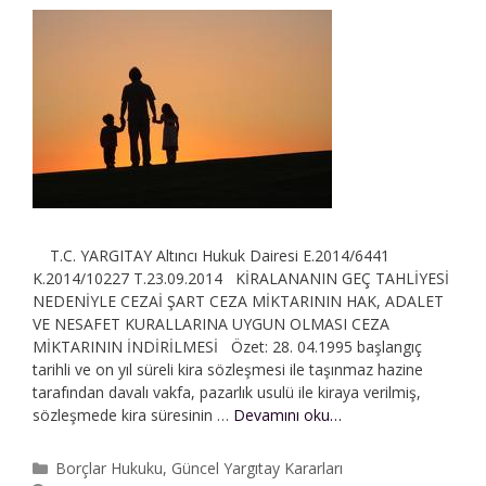
T.C. YARGITAY Altıncı Hukuk Dairesi E.2014/6441
K.2014/10227 T.23.09.2014 KİRALANANIN GEÇ TAHLİYESİ
NEDENİYLE CEZAİ ŞART CEZA MİKTARININ HAK, ADALET
VE NESAFET KURALLARINA UYGUN OLMASI CEZA
MİKTARININ İNDİRİLMESİ Özet: 28. 04.1995 başlangıç
tarihli ve on yıl süreli kira sözleşmesi ile taşınmaz hazine
tarafından davalı vakfa, pazarlık usulü ile kiraya verilmiş,
Kiralananın
sözleşmede kira süresinin …
Devamını oku…
Geç
Tahliyesi
Kategoriler
Borçlar Hukuku
,
Güncel Yargıtay Kararları
|